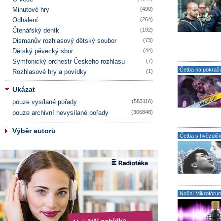
Minutové hry
(490)
Odhalení
(264)
Čtenářský deník
(192)
Dismanův rozhlasový dětský soubor
(73)
Dětský pěvecký sbor
(44)
Symfonický orchestr Českého rozhlasu
(7)
Četba na pokrač
Rozhlasové hry a povídky
(1)
Ukázat
pouze vysílané pořady
(583116)
pouze archivní nevysílané pořady
(306848)
Výběr autorů
Četba s hvězdič
Noční Mikrofóru