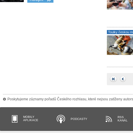
Toulky českou mi
Poskytujeme záznamy pořadů Českého rozhlasu, které nejsou zatíženy autorský
MOBILY
RSS
PODCASTY
APLIKACE
KANÁL