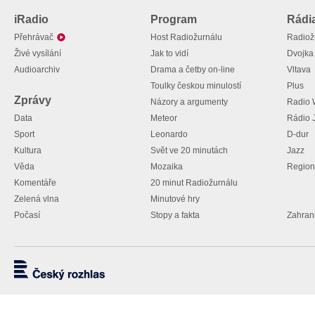
iRadio
Program
Rádi
Přehrávač
Host Radiožurnálu
Radiož
Živé vysílání
Jak to vidí
Dvojka
Audioarchiv
Drama a četby on-line
Vltava
Toulky českou minulostí
Plus
Zprávy
Názory a argumenty
Radio
Data
Meteor
Rádio 
Sport
Leonardo
D-dur
Kultura
Svět ve 20 minutách
Jazz
Věda
Mozaika
Regioná
Komentáře
20 minut Radiožurnálu
Zelená vlna
Minutové hry
Počasí
Stopy a fakta
Zahrani