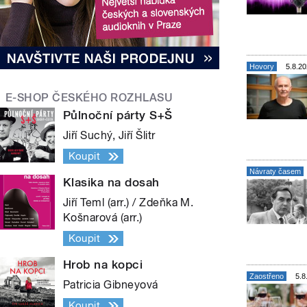
Hovory
5.8.20
Návraty časem
Zaostřeno
5.8