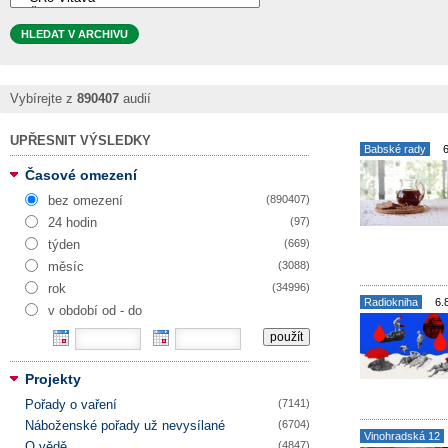
Vybírejte z
890407
audií
UPŘESNIT VÝSLEDKY
Babské rady
Časové omezení
bez omezení
(890407)
24 hodin
(97)
týden
(669)
měsíc
(3088)
rok
(34996)
Radiokniha
6.
v období od - do
použít
Projekty
Pořady o vaření
(7141)
Náboženské pořady už nevysílané
(6704)
Vinohradská 12
O vědě
(4847)