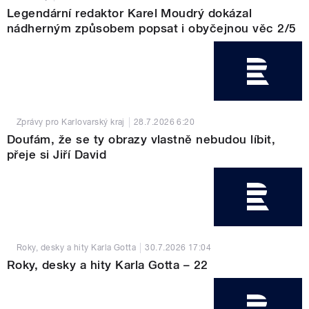
Legendární redaktor Karel Moudrý dokázal
nádherným způsobem popsat i obyčejnou věc 2/5
Zprávy pro Karlovarský kraj
28.7.2026
6:20
Doufám, že se ty obrazy vlastně nebudou líbit,
přeje si Jiří David
Roky, desky a hity Karla Gotta
30.7.2026
17:04
Roky, desky a hity Karla Gotta – 22