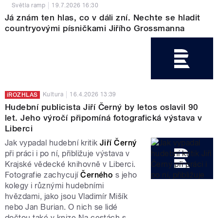
Světla ramp
19.7.2026
16:30
Já znám ten hlas, co v dáli zní. Nechte se hladit
countryovými písničkami Jiřího Grossmanna
Kultura
16.4.2026
13:39
IROZHLAS
Hudební publicista Jiří Černý by letos oslavil 90
let. Jeho výročí připomíná fotografická výstava v
Liberci
Jak vypadal hudební kritik
Jiří
Černý
při práci i po ní, přibližuje výstava v
Krajské vědecké knihovně v Liberci.
Fotografie zachycují
Černého
s jeho
kolegy i různými hudebními
hvězdami, jako jsou Vladimír Mišík
nebo Jan Burian. O nich se lidé
dočtou také v knize Na cestách s