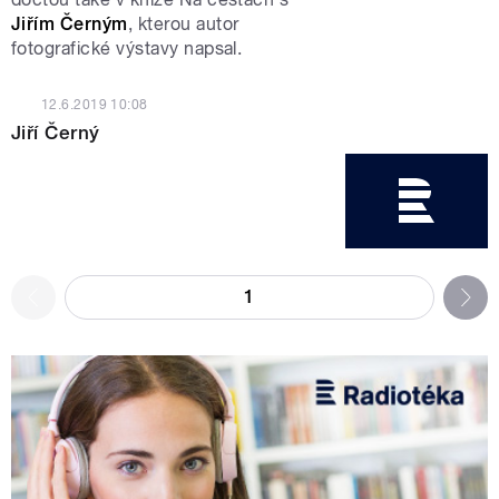
Jiřím
Černým
, kterou autor
fotografické výstavy napsal.
12.6.2019
10:08
Jiří Černý
1
n
zí