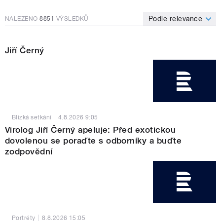
Podle relevance
NALEZENO
8851
VÝSLEDKŮ
Jiří Černý
Blízká setkání
4.8.2026
9:05
Virolog Jiří Černý apeluje: Před exotickou
dovolenou se poraďte s odborníky a buďte
zodpovědní
Portréty
8.8.2026
15:05