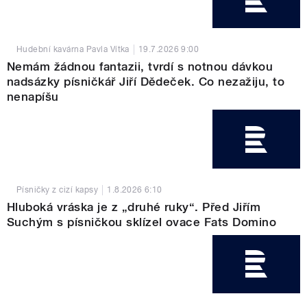
Hudební kavárna Pavla Vítka
19.7.2026
9:00
Nemám žádnou fantazii, tvrdí s notnou dávkou
nadsázky písničkář Jiří Dědeček. Co nezažiju, to
nenapíšu
Písničky z cizí kapsy
1.8.2026
6:10
Hluboká vráska je z „druhé ruky“. Před Jiřím
Suchým s písničkou sklízel ovace Fats Domino