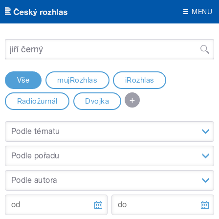
MENU
Vše
mujRozhlas
iRozhlas
Radiožurnál
Dvojka
Podle tématu
Podle pořadu
Podle autora